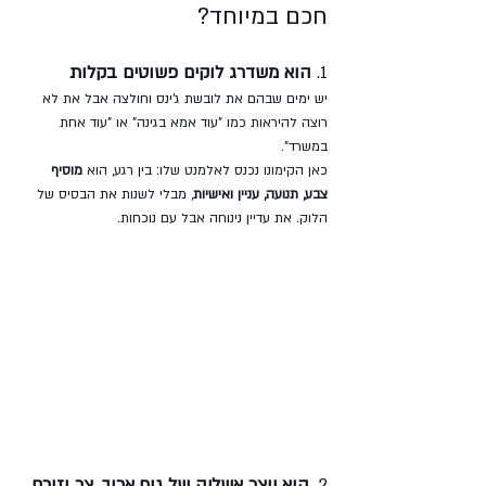
חכם במיוחד?
1. 
הוא משדרג לוקים פשוטים בקלות
יש ימים שבהם את לובשת ג'ינס וחולצה אבל את לא 
רוצה להיראות כמו "עוד אמא בגינה" או "עוד אחת 
במשרד". 
כאן הקימונו נכנס לאלמנט שלו: בין רגע, הוא 
מוסיף 
צבע, תנועה, עניין ואישיות
, מבלי לשנות את הבסיס של 
הלוק. את עדיין נינוחה אבל עם נוכחות.
2. 
הוא יוצר אשליה של גוף ארוך, צר וזורם