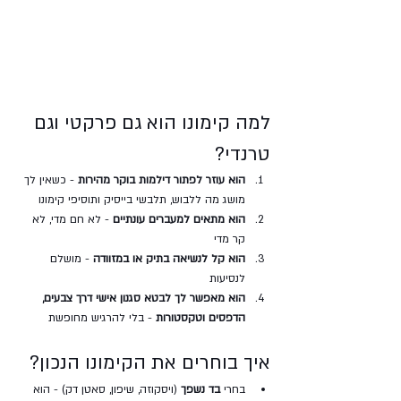
למה קימונו הוא גם פרקטי וגם 
טרנדי?
הוא עוזר לפתור דילמות בוקר מהירות
 - כשאין לך 
מושג מה ללבוש, תלבשי בייסיק ותוסיפי קימונו
הוא מתאים למעברים עונתיים
 - לא חם מדי, לא 
קר מדי
הוא קל לנשיאה בתיק או במזוודה
 - מושלם 
לנסיעות
הוא מאפשר לך לבטא סגנון אישי דרך צבעים, 
הדפסים וטקסטורות
 - בלי להרגיש מחופשת
איך בוחרים את הקימונו הנכון?
בחרי 
בד נשפך
 (ויסקוזה, שיפון, סאטן דק) - הוא 