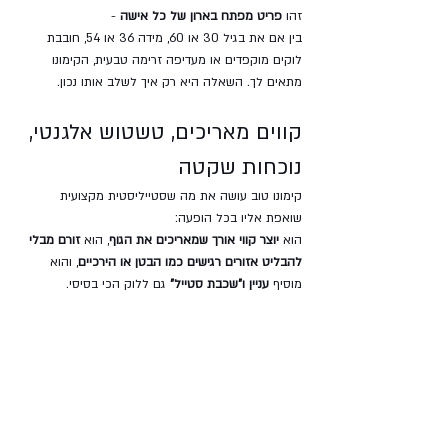
זהו 
פריט מפתח בארון של כל אישה
 - 
בין אם את בגיל 30 או 60, מידה 36 או 54, חובבת 
לוקים מוקפדים או מעדיפה זרימה טבעית, הקימונו 
מתאים לך. השאלה היא רק איך לשלב אותו נכון.
קווים מאריכים, טשטוש אלגנטי, 
נוכחות שקטה
קימונו טוב עושה את מה שסטייליסטית מקצועית 
שואפת אליו בכל הופעה:
הוא 
יוצר קווי אורך שמאריכים את הגוף
, הוא 
זורם מבלי 
להבליט אזורים רגישים כמו הבטן או הירכיים
, והוא 
מוסיף 
עניין ו"שכבת סטייל"
 גם ללוק הכי בסיסי.