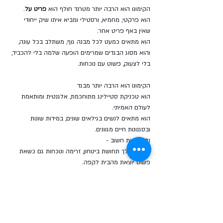
הקימונו הוא הרבה יותר מטרנד חולף הוא 
פריט על
.
הוא פרקטי, מחמיא, ורסטילי ומביא איתו שיק ייחודי 
שאין באף פריט אחר.
הוא מתאים כמעט לכל מבנה גוף, משתלב בכל עונה, 
והוא מסוג הבגדים שמרימים הופעה שלמה בלי להכביד, 
בלי לצעוק, פשוט עם נוכחות.
הקימונו הוא הרבה יותר מבגד 
הוא טכניקת סטיילינג מתוחכמת, אלגנטית ומותאמת 
לעולם האמיתי. 
הוא מתאים לנשים בגילאים שונים, במידות שונות 
ובסגנונות חיים מגוונים.
ולא פחות חשוב - 
הוא נותן לך תחושת ביטחון, זרימה ונוכחות גם כשאת 
פשוט יוצאת מהבית לקפה.
רוצה להוסיף קימונו מושלם 
לארון שלך?
קולקציית הקימונו החדשה
שלנו באתר מחכה לך עם 