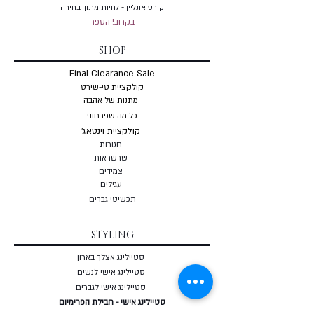
קורס אונליין - לחיות מתוך בחירה
בקרוב! הספר
SHOP
Final Clearance Sale
קולקציית טי-שירט
מתנות של אהבה
כל מה שפרחוני
קולקציית וינטאג'
חגורות
שרשראות
צמי
דים
עגילים
תכשיטי גברים
STYLING
סטיילינג אצלך בארון
סטיילינג אישי לנשים
סטיילינג אישי לגברים
סטיילינג אישי - חבילת הפרימיום