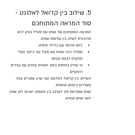
5. שילוב בין קז’ואל לאלגנט - 
סוד המראה המתוחכם
המראה המתוחכם של נשים עם סטייל מגיע לרוב 
מהיכולת לשלב בין עולמות שונים.
ג'ינס איכותי עם בלייזר מחויט
שמלה רכה ונשית עם מעיל עור בייקר ונעלי 
סניקרס לבנות ונקיות
טי שירט בסיסית בתוך חצאית עיפרון עם עגילים 
דרמטיים
השילוב בין קז'ואל לאלגנט יוצר עניין, שוברים צפוי, 
משדרים ביטחון ואישיות. 
נשים שמבינות איך לערבב בין סגנונות, יוצרות לוק שאין 
לאף אחת אחרת.