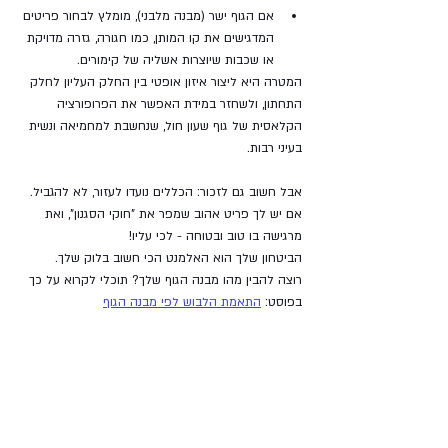
אם הגוף ישר (מבנה מלבני), מומלץ לבחור פריטים 
המדגישים את קו המותן, כמו חגורה, גזרה מדויקת 
או שכבות שיוצרות אשליה של קימורים.
המטרה היא ליצור איזון אופטי בין החלק העליון לחלק 
התחתון, ולשחזר במידת האפשר את הפרופורציה 
הקלאסית של גוף שעון חול, שנחשבת למחמיאה ונשית 
בעיני רבות.
אבל חשוב גם לזכור: הכללים נועדו לעזור, לא להגביל. 
אם יש לך פריט אהוב שמפר את "חוקי הסגנון", ואת 
מרגישה בו טוב ובטוחה - לכי עליו! 
הביטחון שלך הוא האלמנט הכי חשוב בלוק שלך.
רוצה להבין מהו מבנה הגוף שלך? תוכלי לקרוא על כך 
בפוסט: 
התאמת הלבוש לפי מבנה הגוף