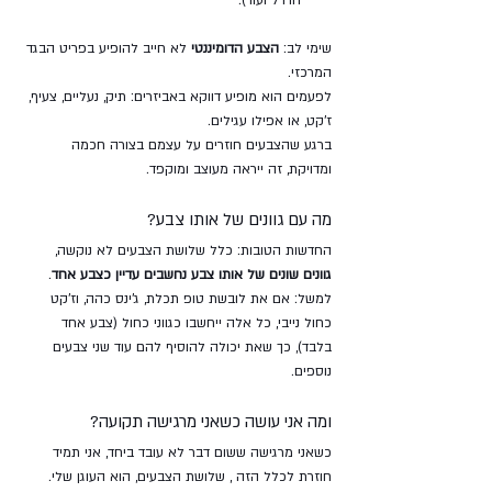
חרדל ועוד).
שימי לב: 
הצבע הדומיננטי
 לא חייב להופיע בפריט הבגד 
המרכזי. 
לפעמים הוא מופיע דווקא באביזרים: תיק, נעליים, צעיף, 
ז’קט, או אפילו עגילים. 
ברגע שהצבעים חוזרים על עצמם בצורה חכמה 
ומדויקת, זה ייראה מעוצב ומוקפד.
מה עם גוונים של אותו צבע?
החדשות הטובות: כלל שלושת הצבעים לא נוקשה, 
גוונים שונים של אותו צבע נחשבים עדיין כצבע אחד
.
למשל: אם את לובשת טופ תכלת, ג’ינס כהה, וז’קט 
כחול נייבי, כל אלה ייחשבו כגווני כחול (צבע אחד 
בלבד), כך שאת יכולה להוסיף להם עוד שני צבעים 
נוספים.
ומה אני עושה כשאני מרגישה תקועה?
כשאני מרגישה ששום דבר לא עובד ביחד, אני תמיד 
חוזרת לכלל הזה , שלושת הצבעים, הוא העוגן שלי. 