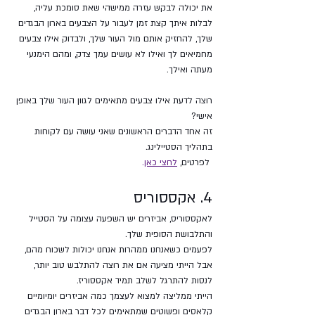
את יכולה לבקש עזרה ממישהי שאת סומכת עליה, 
לבלות איתך קצת זמן לעבור על הצבעים בארון הבגדים 
שלך, להחזיק אותם מול העור שלך, ולבדוק אילו צבעים 
מחמיאים לך ואילו לא עושים עמך צדק, ומהם הימנעי 
מעתה ואילך.
רוצה לדעת אילו צבעים מתאימים לגוון העור שלך באופן 
אישי? 
זה אחד הדברים הראשונים שאני עושה עם לקוחות 
בתהליך הסטיילינג.
 לפרטים, 
לחצי כאן
.
4. אקססוריס
לאקססוריס, אביזרים יש השפעה עצומה על הסטייל 
והתלבושת הסופית שלך. 
לפעמים כשאנחנו ממהרות אנחנו יכולות לשכוח מהם, 
אבל הייתי מציעה אם את רוצה להתלבש טוב יותר, 
לנסות להתרגל לשלב תמיד אקססוריז. 
הייתי ממליצה למצוא לעצמך כמה אביזרים יומיומיים 
קלאסים ופשוטים שמתאימים לכל דבר בארון הבגדים 