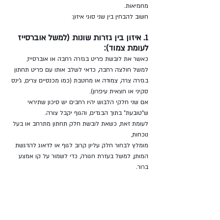
מחמיאות.
חשוב להבחין בין שני סוגי איזון:
1. איזון בין גזרות שונות (למשל אוברסייז 
לעומת צמוד):
כאשר את לובשת פריט בגזרה רחבה או אוברסייז, 
למשל חולצה רחבה, כדאי לשלב אותו עם פריט תחתון 
בגזרה צרה, צמודה או מחטבת (כמו מכנסיים צרים, ג'ינס 
סקיני או חצאית עיפרון).
אם שני חלקי הלבוש יהיו רחבים יש סיכון שתיראי 
ש"טובעת" בתוך הבגדים, והגוף יקבל צורה.
לעומת זאת, כשאת לובשת חלק תחתון מתרחב או בעל 
נוכחות, 
מומלץ לבחור חלק עליון קרוב לגוף או לדאוג להדגשת 
המותן, למשל בעזרת חגורה, כדי לשמור על קו אמצע 
ברור.