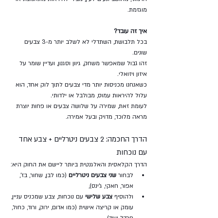
מוגזמת.
איך זה עובד?
בכל תלבושת, השתדלי לא לשלב יותר מ-3 צבעים 
שונים. 
זהו גבול שמאפשר משחק, גיוון וסגנון, ועדיין שומר על 
איזון ויזואלי. 
כשאנחנו מכניסות יותר מדי צבעים לתוך לוק אחד, הוא 
עלול להיראות עמוס, מבולבל או ילדותי. 
לעומת זאת, שמירה על שלושה צבעים או פחות יוצרת 
מראה מלוכד, מדויק ובעל אמירה.
הדרך החכמה: 2 צבעים ניטרליים + צבע אחד 
עם נוכחות
הדרך הקלאסית והאלגנטית ביותר ליישם את החוק היא:
לבחור 
שני צבעים ניטרליים
 (כמו לבן, שחור, בז’, 
אפור, חאקי, ג’ינס),
ולהוסיף 
צבע שלישי
 עם נוכחות, צבע שמכניס עניין, 
עומק או קריצה אישית (כמו אדום, ירוק, ורוד, כחול, 