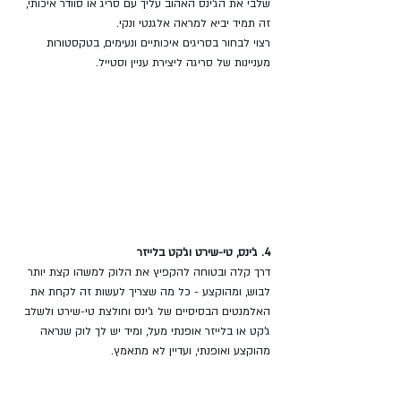
שלבי את הג'ינס האהוב עליך עם סריג או סוודר איכותי, 
זה תמיד יביא למראה אלגנטי ונקי. 
רצוי לבחור בסריגים איכותיים ונעימים, בטקסטורות 
מעניינות של סריגה ליצירת עניין וסטייל. 
4. ג'ינס, טי-שירט וג'קט בלייזר
דרך קלה ובטוחה להקפיץ את הלוק למשהו קצת יותר 
לבוש, ומהוקצע - כל מה שצריך לעשות זה לקחת את 
האלמנטים הבסיסיים של ג'ינס וחולצת טי-שירט ולשלב 
ג'קט או בלייזר אופנתי מעל, ומיד יש לך לוק שנראה 
מהוקצע ואופנתי, ועדיין לא מתאמץ. 