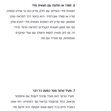
6. סוודר או חולצה עם חצאית מידי
חצאית מידי בשילוב עם חלק עליון כמו טי-שירט צמודה, 
סריג או סוודר אוברסייז -היא קיצור דרך למראה שיקי 
ומסוגנן. אם עדיין לא הוספת חצאית מידי לארון שלך, 
נסי את סגנון חצאית הקפלים למראה טרנדי מיידי.
זה גם לוק מצויין לנסות ולשלב עם נעלי סניקרס 
אופנתיות, גם סטייל וגם נוח. 
7. מעיל טרנץ' מעל כמעט כל דבר
 מעיל טרנץ' הוא מעיל שיכול לעבוד עם אינספור 
מראות, החל מהסופר קז'ואל ועד למחוייט. ראי אותו 
כמציל חיים בכל פעם שאת תקועה ולא יודעת מה 