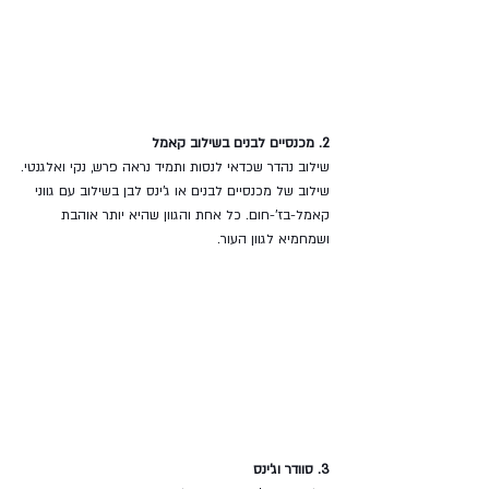
2. מכנסיים לבנים בשילוב קאמל
שילוב נהדר שכדאי לנסות ותמיד נראה פרש, נקי ואלגנטי.
שילוב של מכנסיים לבנים או ג'ינס לבן בשילוב עם גווני 
קאמל-בז'-חום. כל אחת והגוון שהיא יותר אוהבת 
ושמחמיא לגוון העור. 
3. סוודר וג'ינס