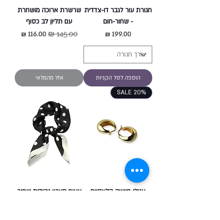
חגורת עור לגבר דו-צדדית
שרשרת ארוכה מושחרת
- שחור-חום
עם תליון לב כסוף
מחיר
מחיר רגיל
מחיר מבצע
הוספה לסל הקניות
אזל מהמלאי
SALE 20%
עגילי חישוק קלאסיים
צעיף סאטן נקודות שחור
קטנים זהב- כסף 925
לבן
בציפוי זהב
מחיר