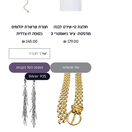
חולצת טי-שירט לבנה
חגורת שרשרת יהלומים
מודפסת- ציור גיאומטרי 3
כסופה דו-צדדית
מחיר
מחיר
אזל מהמלאי
הוספה לסל הקניות
Silver 925