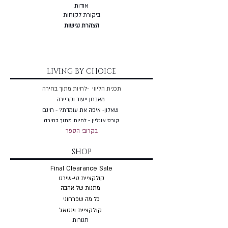
אודות
ביקורת לקוחות
הצהרת נגישות
LIVING BY CHOICE
תכנית הליווי -לחיות מתוך בחירה
מאבחן ייעוד וקריירה
שאלון- איפה את עומדת? - חינם
קורס אונליין - לחיות מתוך בחירה
בקרוב! הספר
SHOP
Final Clearance Sale
קולקציית טי-שירט
מתנות של אהבה
כל מה שפרחוני
קולקציית וינטאג'
חגורות