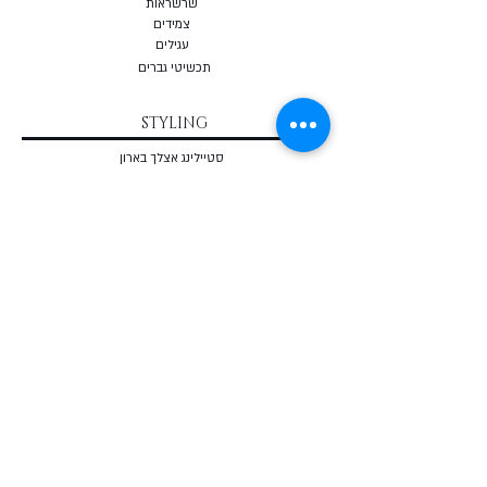
שרשראות
צמי
דים
עגילים
תכשיטי גברים
STYLING
סטיילינג אצלך בארון
סטיילינג אישי לנשים
סטיילינג אישי לגברים
סטיילינג אישי - חבילת הפרימיום
מדריכים להורדה
שאלון סטיילינג אישי - חינם
מאבחן מבנה גוף אונליין - חינם
COURSES
קורס סטיילינג אונליין
קורס מחלום למותג
קורס לחיות מתוך בחירה
בלוג