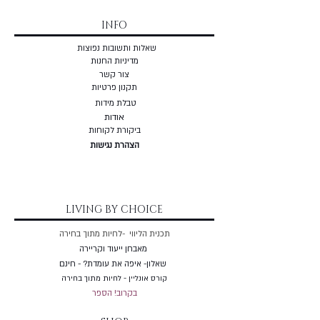
INFO
שאלות ותשובות נפוצות
מדיניות החנות
צור קשר
תקנון פרטיות
טבלת מידות
אודות
ביקורת לקוחות
הצהרת נגישות
LIVING BY CHOICE
תכנית הליווי -לחיות מתוך בחירה
מאבחן ייעוד וקריירה
שאלון- איפה את עומדת? - חינם
קורס אונליין - לחיות מתוך בחירה
בקרוב! הספר