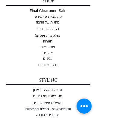
SHOP
Final Clearance Sale
קולקציית טי-שירט
מתנות של אהבה
כל מה שפרחוני
קולקציית וינטאג'
חגורות
שרשראות
צמי
דים
עגילים
תכשיטי גברים
STYLING
סטיילינג אצלך בארון
סטיילינג אישי לנשים
סטיילינג אישי לגברים
סטיילינג אישי - חבילת הפרימיום
מדריכים להורדה
שאלון סטיילינג אישי - חינם
מאבחן מבנה גוף אונליין - חינם