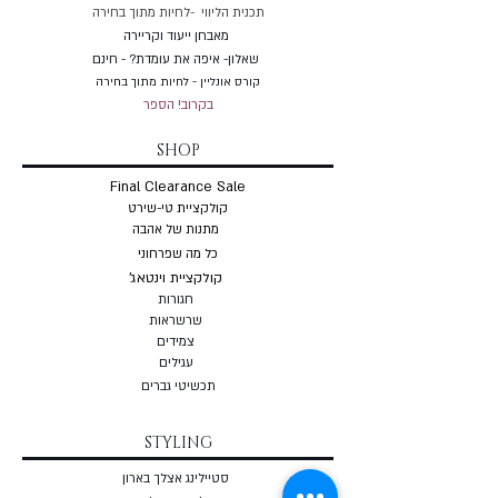
תכנית הליווי -לחיות מתוך בחירה
מאבחן ייעוד וקריירה
שאלון- איפה את עומדת? - חינם
קורס אונליין - לחיות מתוך בחירה
בקרוב! הספר
SHOP
Final Clearance Sale
קולקציית טי-שירט
מתנות של אהבה
כל מה שפרחוני
קולקציית וינטאג'
חגורות
שרשראות
צמי
דים
עגילים
תכשיטי גברים
STYLING
סטיילינג אצלך בארון