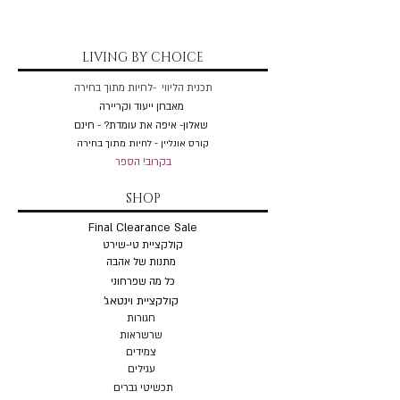
LIVING BY CHOICE
תכנית הליווי -לחיות מתוך בחירה
מאבחן ייעוד וקריירה
שאלון- איפה את עומדת? - חינם
קורס אונליין - לחיות מתוך בחירה
בקרוב! הספר
SHOP
Final Clearance Sale
קולקציית טי-שירט
מתנות של אהבה
כל מה שפרחוני
קולקציית וינטאג'
חגורות
שרשראות
צמי
דים
עגילים
תכשיטי גברים