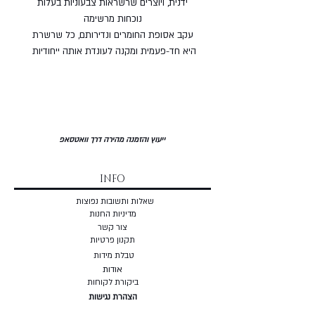
ידנית, ויוצרים שרשראות צבעוניות בעלות
נוכחות מרשימה
עקב אסופת החומרים ונדירותם, כל שרשרת
היא חד-פעמית ומקנה לעונדת אותה ייחודיות
ייעוץ והזמנה מהירה דרך וואטסאפ
INFO
שאלות ותשובות נפוצות
מדיניות החנות
צור קשר
תקנון פרטיות
טבלת מידות
אודות
ביקורת לקוחות
הצהרת נגישות