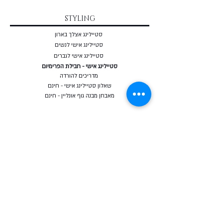
STYLING
סטיילינג אצלך בארון
סטיילינג אישי לנשים
סטיילינג אישי לגברים
סטיילינג אישי - חבילת הפרימיום
מדריכים להורדה
שאלון סטיילינג אישי - חינם
מאבחן מבנה גוף אונליין - חינם
COURSES
קורס סטיילינג אונליין
קורס מחלום למותג
קורס לחיות מתוך בחירה
בלוג
כרטיסי מתנה