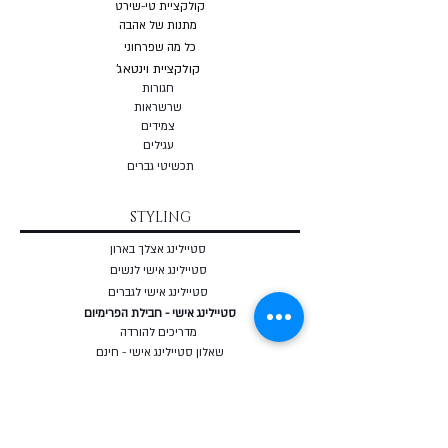
קולקציית טי-שירט
מתנות של אהבה
כל מה שפרחוני
קולקציית וינטאג'
חגורות
שרשראות
צמי
דים
עגילים
תכשיטי גברים
STYLING
סטיילינג אצלך בארון
סטיילינג אישי לנשים
סטיילינג אישי לגברים
סטיילינג אישי - חבילת הפרימיום
מדריכים להורדה
שאלון סטיילינג אישי - חינם
מאבחן מבנה גוף אונליין - חינם
COURSES