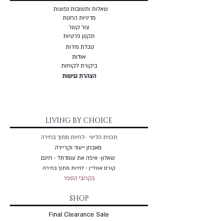
שאלות ותשובות נפוצות
מדיניות החנות
צור קשר
תקנון פרטיות
טבלת מידות
אודות
ביקורת לקוחות
הצהרת נגישות
LIVING BY CHOICE
תכנית הליווי -לחיות מתוך בחירה
מאבחן ייעוד וקריירה
שאלון- איפה את עומדת? - חינם
קורס אונליין - לחיות מתוך בחירה
בקרוב! הספר
SHOP
Final Clearance Sale