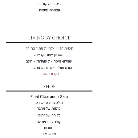
ביקורת לקוחות
הצהרת נגישות
LIVING BY CHOICE
תכנית הליווי -לחיות מתוך בחירה
מאבחן ייעוד וקריירה
שאלון- איפה את עומדת? - חינם
קורס אונליין - לחיות מתוך בחירה
בקרוב! הספר
SHOP
Final Clearance Sale
קולקציית טי-שירט
מתנות של אהבה
כל מה שפרחוני
קולקציית וינטאג'
חגורות
שרשראות