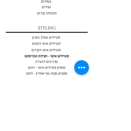
צמי
דים
עגילים
תכשיטי גברים
STYLING
סטיילינג אצלך בארון
סטיילינג אישי לנשים
סטיילינג אישי לגברים
סטיילינג אישי - חבילת הפרימיום
מדריכים להורדה
שאלון סטיילינג אישי - חינם
מאבחן מבנה גוף אונליין - חינם
COURSES
קורס סטיילינג אונליין
קורס מחלום למותג
קורס לחיות מתוך בחירה
בלוג
כרטיסי מתנה