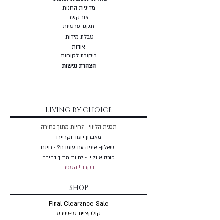
מדיניות החנות
צור קשר
תקנון פרטיות
טבלת מידות
אודות
ביקורת לקוחות
הצהרת נגישות
LIVING BY CHOICE
תכנית הליווי -לחיות מתוך בחירה
מאבחן ייעוד וקריירה
שאלון- איפה את עומדת? - חינם
קורס אונליין - לחיות מתוך בחירה
בקרוב! הספר
SHOP
Final Clearance Sale
קולקציית טי-שירט