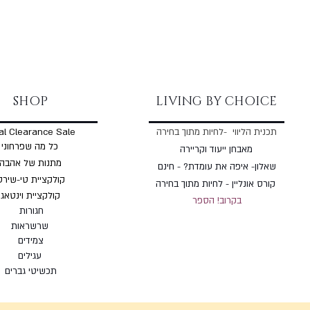
SHOP
LIVING BY CHOICE
תכנית הליווי -לחיות מתוך בחירה
al Clearance Sale
כל מה שפרחוני
מאבחן ייעוד וקריירה
מתנות של אהבה
שאלון- איפה את עומדת? - חינם
קולקציית טי-שירט
קורס אונליין - לחיות מתוך בחירה
קולקציית וינטאג'
בקרוב! הספר
חגורות
שרשראות
צמי
דים
עגילים
תכשיטי גברים