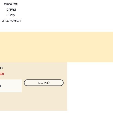
שרשראות
צמי
דים
עגילים
תכשיטי גברים
רוצ
וקבלי ממני
להירשם