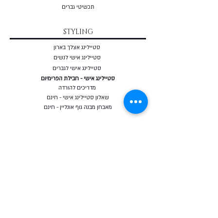
תכשיטי גברים
STYLING
סטיילינג אצלך בארון
סטיילינג אישי לנשים
סטיילינג אישי לגברים
סטיילינג אישי - חבילת הפרימיום
מדריכים להורדה
שאלון סטיילינג אישי - חינם
מאבחן מבנה גוף אונליין - חינם
COURSES
קורס סטיילינג אונליין
קורס מחלום למותג
קורס לחיות מתוך בחירה
בלוג
כרטיסי מתנה