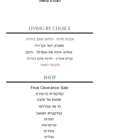
הצהרת נגישות
LIVING BY CHOICE
תכנית הליווי -לחיות מתוך בחירה
מאבחן ייעוד וקריירה
שאלון- איפה את עומדת? - חינם
קורס אונליין - לחיות מתוך בחירה
בקרוב! הספר
SHOP
Final Clearance Sale
קולקציית טי-שירט
מתנות של אהבה
כל מה שפרחוני
קולקציית וינטאג'
חגורות
שרשראות
צמי
דים
עגילים