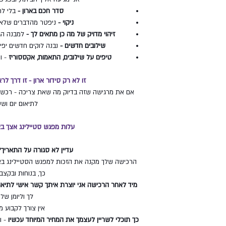
סדר חכם בארון
-
בלי לח
ניקוי -
ניפטר
מהדברים שלא 
זיהוי מדויק של מה כן מתאים לך -
למבנה הגו
שילובים חדשים -
נבנה לוקים חדשים יפים
טיפים
על שילובים, התאמות, אקססוריז
- ו
זו לא רק סידור ארון - זו דרך 
אם את מרגישה שזה בדיוק מה שאת צריכה - רכשי 
לתיאום יום ושע
עלות מפגש סטיילינג אצך בארון - 45
עדיין לא סגורה על התאריך?
הרכישה שלך מקנה את הזכות למפגש הסטיילינג באר
כך, בנוחות ובקצב
מיד לאחר הרכישה אני יוצרת איתך קשר אישי לתיאו
לך וליומן שלך
אין צורך לקבוע 
כך תוכלי לשריין לעצמך את המחיר המיוחד עכשיו
- ו