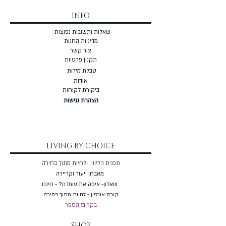
INFO
שאלות ותשובות נפוצות
מדיניות החנות
צור קשר
תקנון פרטיות
טבלת מידות
אודות
ביקורת לקוחות
הצהרת נגישות
LIVING BY CHOICE
תכנית הליווי -לחיות מתוך בחירה
מאבחן ייעוד וקריירה
שאלון- איפה את עומדת? - חינם
קורס אונליין - לחיות מתוך בחירה
בקרוב! הספר
SHOP