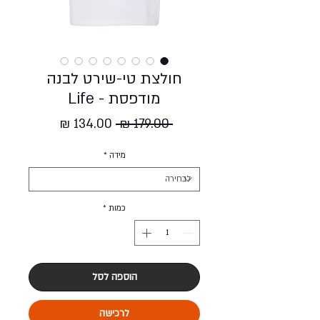
חולצת טי-שירט לבנה
מודפסת - Life
מחיר
מחיר
 ‏179.00 ‏₪ 
רגיל
מבצע
מידה
*
כמות
*
הוספה לסל
לרכישה