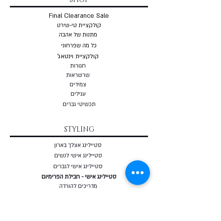
Final Clearance Sale
קולקציית טי-שירט
מתנות של אהבה
כל מה שפרחוני
קולקציית וינטאג'
חגורות
שרשראות
צמי
דים
עגילים
תכשיטי גברים
STYLING
סטיילינג אצלך בארון
סטיילינג אישי לנשים
סטיילינג אישי לגברים
סטיילינג אישי - חבילת הפרימיום
מדריכים להורדה
שאלון סטיילינג אישי - חינם
מאבחן מבנה גוף אונליין - חינם