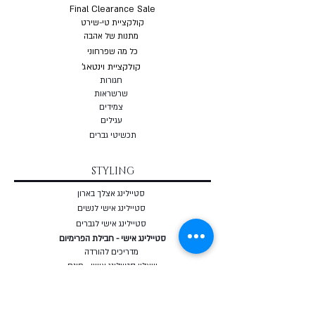
Final Clearance Sale
קולקציית טי-שירט
מתנות של אהבה
כל מה שפרחוני
קולקציית וינטאג'
חגורות
שרשראות
צמי
דים
עגילים
תכשיטי גברים
STYLING
סטיילינג אצלך בארון
סטיילינג אישי לנשים
סטיילינג אישי לגברים
סטיילינג אישי - חבילת הפרימיום
מדריכים להורדה
שאלון סטיילינג אישי - חינם
מאבחן מבנה גוף אונליין - חינם