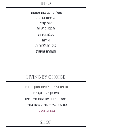
INFO
שאלות ותשובות נפוצות
מדיניות החנות
צור קשר
תקנון פרטיות
טבלת מידות
אודות
ביקורת לקוחות
הצהרת נגישות
LIVING BY CHOICE
תכנית הליווי -לחיות מתוך בחירה
מאבחן ייעוד וקריירה
שאלון- איפה את עומדת? - חינם
קורס אונליין - לחיות מתוך בחירה
בקרוב! הספר
SHOP