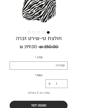
חולצת טי-שירט זברה
מחיר
מחיר
 ‏250.00 ‏₪ 
רגיל
מבצע
מידה
*
כמות
*
נותרו רק 3 במלאי
הוספה לסל