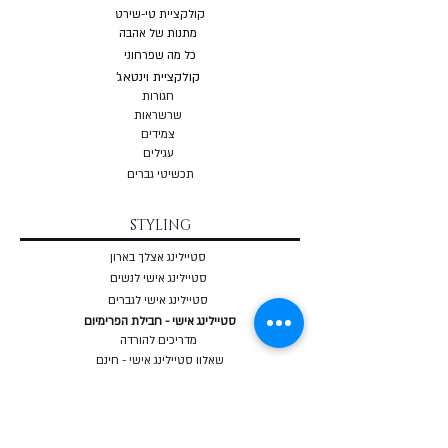
קולקציית טי-שירט
מתנות של אהבה
כל מה שפרחוני
קולקציית וינטאג'
חגורות
שרשראות
צמי
דים
עגילים
תכשיטי גברים
STYLING
סטיילינג אצלך בארון
סטיילינג אישי לנשים
סטיילינג אישי לגברים
סטיילינג אישי - חבילת הפרימיום
מדריכים להורדה
שאלון סטיילינג אישי - חינם
מאבחן מבנה גוף אונליין - חינם
COURSES