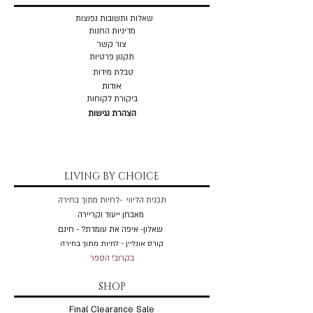
שאלות ותשובות נפוצות
מדיניות החנות
צור קשר
תקנון פרטיות
טבלת מידות
אודות
ביקורת לקוחות
הצהרת נגישות
LIVING BY CHOICE
תכנית הליווי -לחיות מתוך בחירה
מאבחן ייעוד וקריירה
שאלון- איפה את עומדת? - חינם
קורס אונליין - לחיות מתוך בחירה
בקרוב! הספר
SHOP
Final Clearance Sale