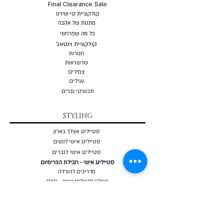
Final Clearance Sale
קולקציית טי-שירט
מתנות של אהבה
כל מה שפרחוני
קולקציית וינטאג'
חגורות
שרשראות
צמי
דים
עגילים
תכשיטי גברים
STYLING
סטיילינג אצלך בארון
סטיילינג אישי לנשים
סטיילינג אישי לגברים
סטיילינג אישי - חבילת הפרימיום
מדריכים להורדה
שאלון סטיילינג אישי - חינם
מאבחן מבנה גוף אונליין - חינם