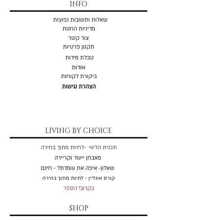
INFO
שאלות ותשובות נפוצות
מדיניות החנות
צור קשר
תקנון פרטיות
טבלת מידות
אודות
ביקורת לקוחות
הצהרת נגישות
LIVING BY CHOICE
תכנית הליווי -לחיות מתוך בחירה
מאבחן ייעוד וקריירה
שאלון- איפה את עומדת? - חינם
קורס אונליין - לחיות מתוך בחירה
בקרוב! הספר
SHOP