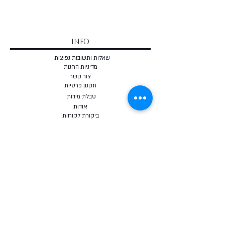
INFO
שאלות ותשובות נפוצות
מדיניות החנות
צור קשר
תקנון פרטיות
טבלת מידות
אודות
ביקורת לקוחות
הצהרת נגישות
LIVING BY CHOICE
תכנית הליווי -לחיות מתוך בחירה
מאבחן ייעוד וקריירה
שאלון- איפה את עומדת? - חינם
קורס אונליין - לחיות מתוך בחירה