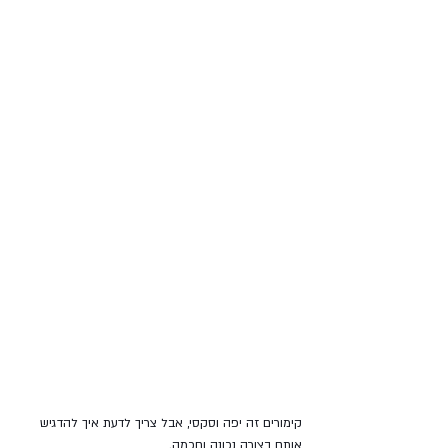
קימורים זה יפה וסקסי, אבל צריך לדעת איך להדגיש 
אותם בצורה נכונה וחכמה.  