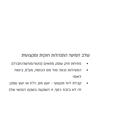
שלב חמישי: התנהלות חוקית ומקצועית
פתיחת תיק עוסק מתאים (פטור/מורשה/חברה).
התנהלות נכונה מול מס הכנסה, מע”מ, ביטוח 
לאומי.
קבלת ליווי מקצועי - יועץ מס, רו"ח או יועץ עסקי, 
זה לא בזבוז כסף, זו השקעה בשקט הנפשי שלך.