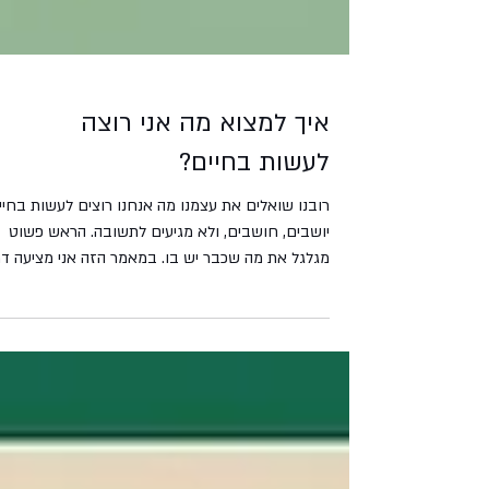
איך למצוא מה אני רוצה
לעשות בחיים?
רובנו שואלים את עצמנו מה אנחנו רוצים לעשות בחיי
יושבים, חושבים, ולא מגיעים לתשובה. הראש פשוט
מגלגל את מה שכבר יש בו. במאמר הזה אני מציעה דר
אחרת, לגלות את הכיוון דרך התנסויות קטנות ולא
מחייבות, כמו משחק. כל בדיקה כזאת מלמדת אתכם
משהו על עצמכם, גם כשמתברר שזה לא בשבילכם,
וצעד אחרי צעד הערפל מתבהר. עם דוגמאות מעשיות,
סיפור אמיתי מתוך ליווי, והדרך להתחיל כבר השבוע.