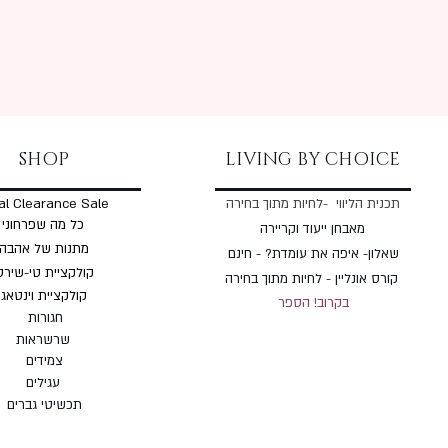
SHOP
LIVING BY CHOICE
תכנית הליווי -לחיות מתוך בחירה
al Clearance Sale
כל מה שפרחוני
מאבחן ייעוד וקריירה
מתנות של אהבה
שאלון- איפה את עומדת? - חינם
קולקציית טי-שירט
קורס אונליין - לחיות מתוך בחירה
קולקציית וינטאג'
בקרוב! הספר
חגורות
שרשראות
צמי
דים
עגילים
תכשיטי גברים